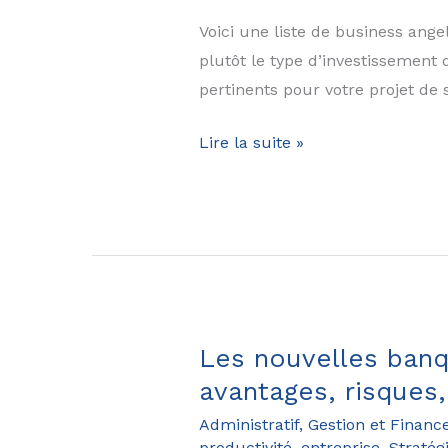
en
Voici une liste de business angel
2025
plutôt le type d’investissement 
pertinents pour votre projet de
Liste
Lire la suite »
des
business
angels
en
France
en
2025
Les nouvelles banqu
avantages, risques
Administratif, Gestion et Financ
productivité, entreprise
,
Stratég