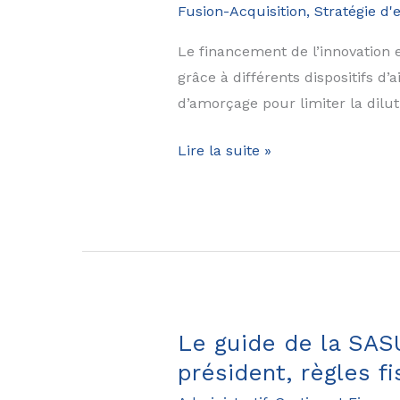
Fusion-Acquisition
,
Stratégie d'
avantages,
risques,
Le financement de l’innovation 
acteurs…
grâce à différents dispositifs d
d’amorçage pour limiter la diluti
Le
Lire la suite »
guide
du
financement
de
l’innovation
en
2025:
Le guide de la SASU
CIR,
président, règles f
CII,