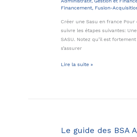
Administratif, Gestion et Financ
JEI,
Financement, Fusion-Acquisitio
BPI,
jeunes
Créer une Sasu en france Pour c
docteurs,
suivre les étapes suivantes: Un
fiscalité,
SASU. Notez qu’il est forteme
avantages,
s’assurer
aides…
Le
Lire la suite »
guide
de
la
SASU
en
2025
:
Le guide des BSA Ai
avantages