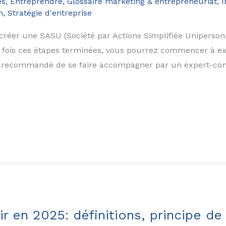
es
,
Entreprendre
,
Glossaire marketing & entrepreneuriat
,
I
n
,
Stratégie d'entreprise
réer une SASU (Société par Actions Simplifiée Uniperson
e fois ces étapes terminées, vous pourrez commencer à exe
nt recommandé de se faire accompagner par un expert-co
r en 2025: définitions, principe d