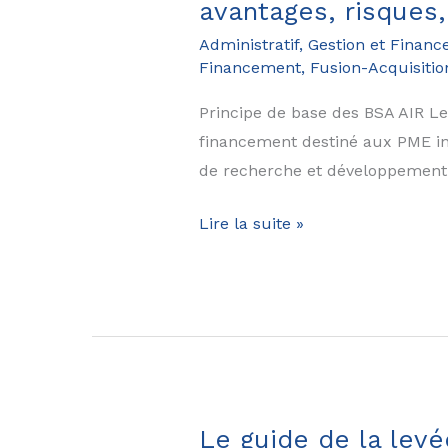
avantages, risques,
/
Administratif, Gestion et Financ
inconvenients,
Financement, Fusion-Acquisitio
formalités,
président,
Principe de base des BSA AIR Le
règles
financement destiné aux PME inn
fiscales,
de recherche et développement.
…
Le
Lire la suite »
guide
des
BSA
Air
en
2025:
définitions,
Le guide de la levée