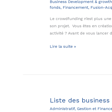
Business Development & growth
fonds, Financement, Fusion-Acq
Le crowdfunding n’est plus une u
son projet. Vous êtes en créati
activité ? Avant de vous lancer 
Le
Lire la suite »
guide
du
crowdfunding
et
lever
des
fonds
Liste des business
en
Administratif, Gestion et Financ
crowdfunding