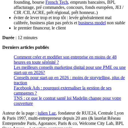
founding, bourse
French Tech
, emprunts bancaires, BPI,
affacturage, pré commandes, concours, fonds européen, JEI /
CIR /CII, ACRE, prêt régional, prêt honneur..)
éviter de lever trop et trop tôt : levée généralement mal
calibrée, business plan pas précis et
business model
non stable
le premier financeur, le client
Durée
: 12 minutes
Derniers articles
publiés
Comment créer et modifier son entreprise en moins de 48
heures en toute sérénité ?
Les meilleurs conseils marketing digital pour une PME ou une
start-up en 2026?
Conseils pour start-up en 2026 : moins de storytelling, plus de
traction
Facebook Ads : pourquoi externaliser la gestion de ses
campagnes ?
TNS : ce que le contrat santé loi Madelin change pour votre
couverture
Auteur de la page :
julien Laz
, fondateur de RUE24, Centrale Lyon
& Paris 1997, multi-entrepreneur depuis 20 ans (& lauréat Réseau
Entreprendre Paris, Agoranov, Paris & co, Welcome City Lab, BPI,