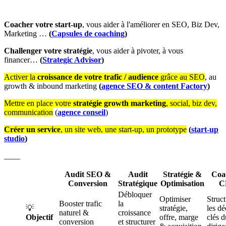
Coacher votre start-up
, vous aider à l'améliorer en SEO, Biz Dev,
Marketing …
(
Capsules de coaching
)
Challenger votre stratégie
, vous aider à pivoter, à vous
financer…
(
Strategic Advisor
)
Activer la
croissance de votre trafic / audience
grâce au SEO
, au
growth & inbound marketing
(
agence
SEO & content Factory
)
Mettre en place votre
stratégie growth marketing
, social, biz dev,
communication
(
agence conseil
)
Créer un service
, un site web, une start-up, un prototype
(
start-up
studio
)
____
Audit SEO &
Audit
Stratégie &
Coa
Conversion
Stratégique
Optimisation
C
Débloquer
Optimiser
Struct
Booster trafic
la
💡
stratégie,
les dé
naturel &
croissance
Objectif
offre, marge
clés d
conversion
et structurer