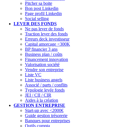
Pitcher sa boite
Bon post Linkedin
Page profil Linkedin
Social selling
LEVER DES FONDS
Ne pas lever de fonds
Traction lever des fonds
Erreurs deck investisseur
Capital amorçage <300K
BP financier 3 ans
Business plan / coûts
Financement innovation
Valorisation société
Vendre son entreprise
Liste VC
Liste business angels
Associé / parts / conflits
Typologie levée fonds
JEI / CII / CIR
Aides à la création
GESTION ENTREPRISE
Start-up avec <2000€
Guide gestion trésorerie
Banques pour entreprises
Outils compta