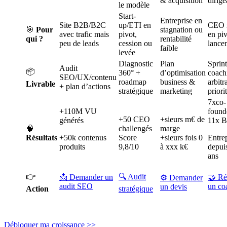
& acquisition
dirige
le modèle
Start-
Entreprise en
Site B2B/B2C
up/ETI en
CEO i
🎯
Pour
stagnation ou
avec trafic mais
pivot,
en pi
qui ?
rentabilité
peu de leads
cession ou
lance
faible
levée
Diagnostic
Plan
Sprint
Audit
📦
360° +
d’optimisation
coach
SEO/UX/contenu
roadmap
business &
arbitr
Livrable
+ plan d’actions
stratégique
marketing
priori
7xco-
+110M VU
founde
+50 CEO
+sieurs m€ de
générés
11x B
🧠
challengés
marge
Résultats
+50k contenus
Score
+sieurs fois 0
Entre
produits
9,8/10
à xxx k€
depui
ans
👉
🔍 Audit
📩 Demander un
🤝 Ré
⚙️ Demander
audit SEO
un co
un devis
Action
stratégique
Débloquer ma croissance >>