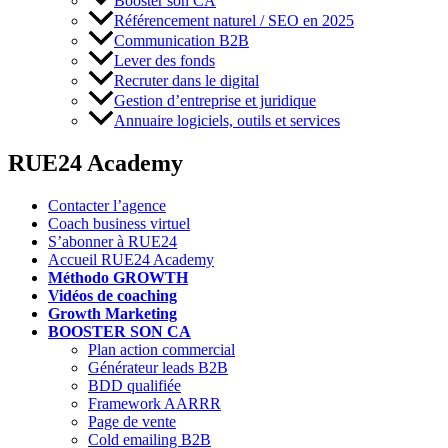
Booster son CA
Référencement naturel / SEO en 2025
Communication B2B
Lever des fonds
Recruter dans le digital
Gestion d’entreprise et juridique
Annuaire logiciels, outils et services
RUE24 Academy
Contacter l’agence
Coach business virtuel
S’abonner à RUE24
Accueil RUE24 Academy
Méthodo GROWTH
Vidéos de coaching
Growth Marketing
BOOSTER SON CA
Plan action commercial
Générateur leads B2B
BDD qualifiée
Framework AARRR
Page de vente
Cold emailing B2B