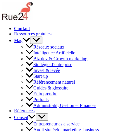
Aller
au
contenu
Contact
Ressources gratuites
Mag
Réseaux sociaux
Intelligence Artificielle
Biz dev & Growth marketing
Stratégie d’entreprise
Invest & levée
Start-up
Référencement naturel
Guides & glossaire
Entreprendre
Portraits
Administratif, Gestion et Finances
Références
Conseil
Entrepreneur as a service
Audit stratégie, marketing, business