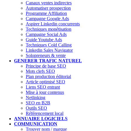
Canaux ventes indirectes
Automatiser prospection
Programme Affiliation
Campagne Google Ads
Aspirer Linkedin concurrents
Techniques monétisation
Campagne Social Ads
Guide Youtube Ads
Techniques Cold Calling
Linkedin Sales Navigator
Solopreneurs & vente
GENERER TRAFIC NATUREL
Principe de base SEO
Mots clefs SEO
Plan production éditorial
Article optimisé SEO
Liens SEO entrant
Mise à jour contenus
Netlinking
SEO en B2B
Outils SEO
Référencement local
ANNUAIRE LOGICIELS
COMMUNICATION
Trouver nom / marque