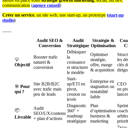
Mettre en place votre
stratégie growth marketing
, social, biz dev,
communication
(
agence conseil
)
Créer un service
, un site web, une start-up, un prototype
(
start-up
studio
)
____
Audit SEO &
Audit
Stratégie &
Coa
Conversion
Stratégique
Optimisation
C
Débloquer
Optimiser
Struct
Booster trafic
la
💡
stratégie,
les dé
naturel &
croissance
Objectif
offre, marge
clés d
conversion
et structurer
& acquisition
dirige
le modèle
Start-
Entreprise en
Site B2B/B2C
up/ETI en
CEO i
🎯
Pour
stagnation ou
avec trafic mais
pivot,
en pi
qui ?
rentabilité
peu de leads
cession ou
lance
faible
levée
Diagnostic
Plan
Sprint
Audit
📦
360° +
d’optimisation
coach
SEO/UX/contenu
roadmap
business &
arbitr
Livrable
+ plan d’actions
stratégique
marketing
priori
7xco-