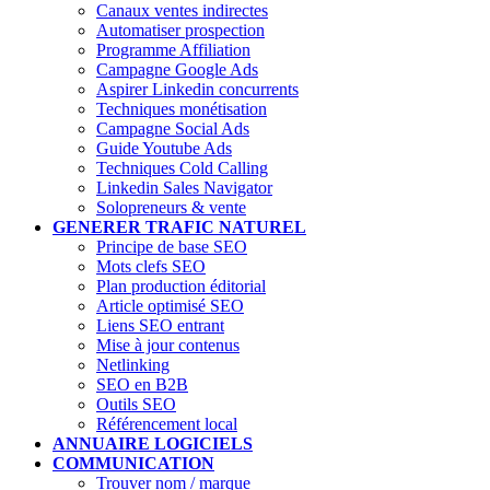
Canaux ventes indirectes
Automatiser prospection
Programme Affiliation
Campagne Google Ads
Aspirer Linkedin concurrents
Techniques monétisation
Campagne Social Ads
Guide Youtube Ads
Techniques Cold Calling
Linkedin Sales Navigator
Solopreneurs & vente
GENERER TRAFIC NATUREL
Principe de base SEO
Mots clefs SEO
Plan production éditorial
Article optimisé SEO
Liens SEO entrant
Mise à jour contenus
Netlinking
SEO en B2B
Outils SEO
Référencement local
ANNUAIRE LOGICIELS
COMMUNICATION
Trouver nom / marque