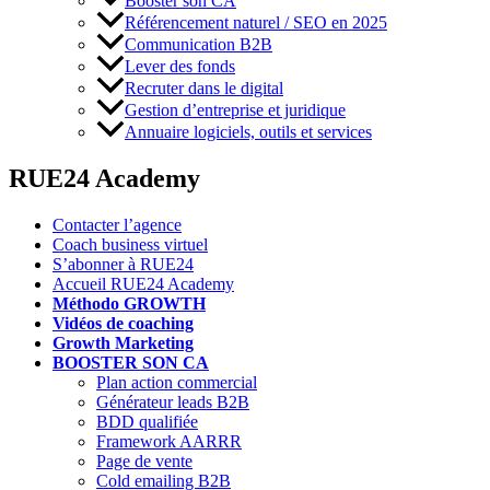
Booster son CA
Référencement naturel / SEO en 2025
Communication B2B
Lever des fonds
Recruter dans le digital
Gestion d’entreprise et juridique
Annuaire logiciels, outils et services
RUE24 Academy
Contacter l’agence
Coach business virtuel
S’abonner à RUE24
Accueil RUE24 Academy
Méthodo GROWTH
Vidéos de coaching
Growth Marketing
BOOSTER SON CA
Plan action commercial
Générateur leads B2B
BDD qualifiée
Framework AARRR
Page de vente
Cold emailing B2B