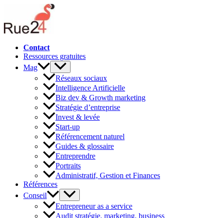
Aller
au
contenu
Contact
Ressources gratuites
Mag
Réseaux sociaux
Intelligence Artificielle
Biz dev & Growth marketing
Stratégie d’entreprise
Invest & levée
Start-up
Référencement naturel
Guides & glossaire
Entreprendre
Portraits
Administratif, Gestion et Finances
Références
Conseil
Entrepreneur as a service
Audit stratégie, marketing, business