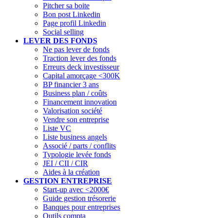
Pitcher sa boite
Bon post Linkedin
Page profil Linkedin
Social selling
LEVER DES FONDS
Ne pas lever de fonds
Traction lever des fonds
Erreurs deck investisseur
Capital amorçage <300K
BP financier 3 ans
Business plan / coûts
Financement innovation
Valorisation société
Vendre son entreprise
Liste VC
Liste business angels
Associé / parts / conflits
Typologie levée fonds
JEI / CII / CIR
Aides à la création
GESTION ENTREPRISE
Start-up avec <2000€
Guide gestion trésorerie
Banques pour entreprises
Outils compta