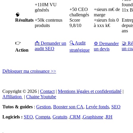
+110M VU
founde
+50 CEO
+sieurs m€ de
générés
11x B
🧠
challengés
marge
Résultats
+50k contenus
Score
+sieurs fois 0
Entre
produits
9,8/10
à xxx k€
depui
ans
👉
🔍 Audit
📩 Demander un
🤝 Ré
⚙️ Demander
audit SEO
un co
un devis
Action
stratégique
Débloquer ma croissance >>
Copyright © 2026 |
Contact
|
Mentions légales et confidentialité
|
Affiliation
|
Chaine Youtube
Tutos & guides
:
Gestion
,
Booster son CA
,
Levée fonds
,
SEO
Logiciels :
SEO
,
Compta
,
Gratuits
,
CRM
,
Graphisme
,
RH